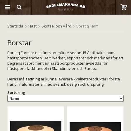
Startsida
Häst
Skötsel och Vård
Borstiq Farm
Produkten har blivit tillagd i varukorgen
Borstar
Borstiq Farm är ett känt varumärke sedan 15 år tillbaka inom
hästsportbranchen. De tillverkar, exporterar och marknadsför ett
begränsat sortiment av hästsportprodukter avsedda för
hästsportsfackhandeln i Skandinavien och Europa.
Deras målsättning är kunna leverera kvalitetsprodukter i första
hand i naturmaterial med svensk design och ursprung.
Sortering: