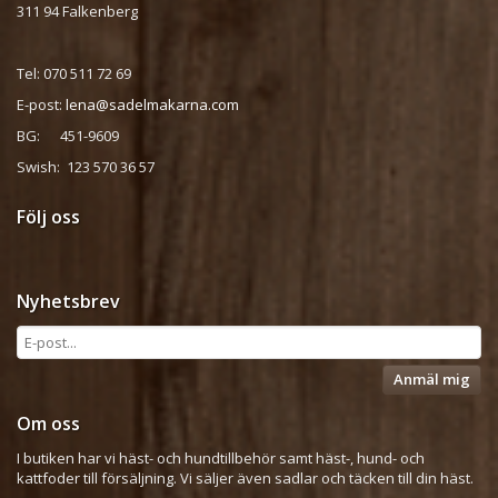
311 94 Falkenberg
Tel: 070 511 72 69
E-post:
lena@sadelmakarna.com
BG: 451-9609
Swish: 123 570 36 57
Följ oss
Nyhetsbrev
Anmäl mig
Om oss
I butiken har vi häst- och hundtillbehör samt häst-, hund- och
kattfoder till försäljning. Vi säljer även sadlar och täcken till din häst.