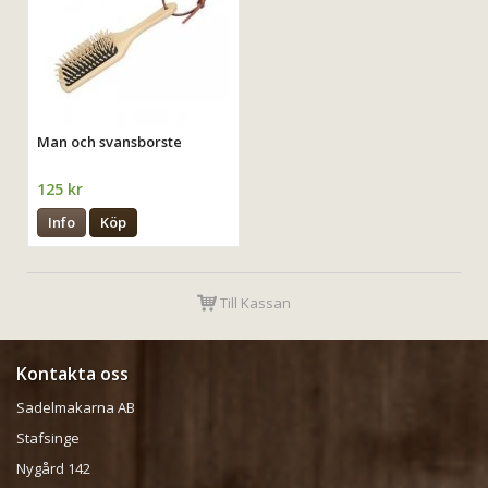
Man och svansborste
125 kr
Info
Köp
Till Kassan
Kontakta oss
Sadelmakarna AB
Stafsinge
Nygård 142