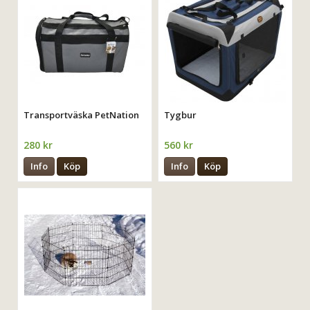
Transportväska PetNation
Tygbur
280 kr
560 kr
Info
Köp
Info
Köp