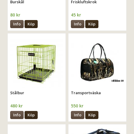
Burskål
Friskluftskrok
80 kr
45 kr
Info
Köp
Info
Köp
Stålbur
Transportväska
480 kr
550 kr
Info
Köp
Info
Köp