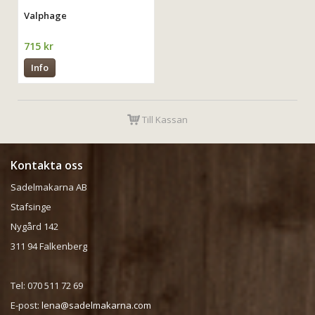
Valphage
715 kr
Info
Till Kassan
Kontakta oss
Sadelmakarna AB
Stafsinge
Nygård 142
311 94 Falkenberg
Tel: 070 511 72 69
E-post:
lena@sadelmakarna.com