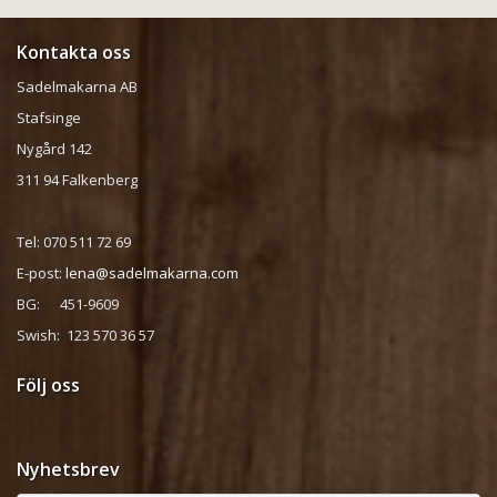
Kontakta oss
Sadelmakarna AB
Stafsinge
Nygård 142
311 94 Falkenberg
Tel: 070 511 72 69
E-post:
lena@sadelmakarna.com
BG: 451-9609
Swish: 123 570 36 57
Följ oss
Nyhetsbrev