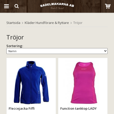
Startsida
Kläder Hundförare & Ryttare
Tröjor
Produkten har blivit tillagd i varukorgen
Tröjor
Sortering:
Fleccejacka Fiffi
Function tanktop LADY