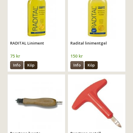
RADITAL Liniment
Radital linimentgel
75 kr
150 kr
Info
Köp
Info
Köp