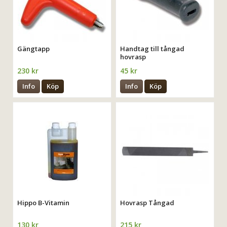
Gängtapp
Handtag till tångad
hovrasp
230 kr
45 kr
Info
Köp
Info
Köp
Hippo B-Vitamin
Hovrasp Tångad
130 kr
215 kr