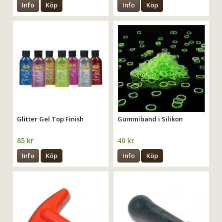
Info
Köp
Info
Köp
Glitter Gel Top Finish
Gummiband i Silikon
85 kr
40 kr
Info
Köp
Info
Köp