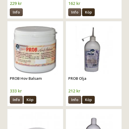
229 kr
162 kr
Info
Info
Köp
PROB Hov Balsam
PROB Olja
333 kr
212 kr
Info
Köp
Info
Köp