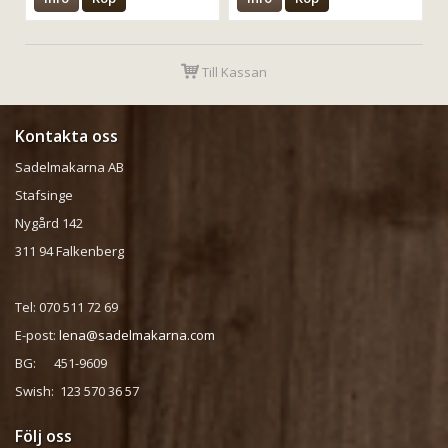
Till Kassan
Kontakta oss
Sadelmakarna AB
Stafsinge
Nygård 142
311 94 Falkenberg
Tel: 070 511 72 69
E-post:
lena@sadelmakarna.com
BG: 451-9609
Swish: 123 570 36 57
Följ oss