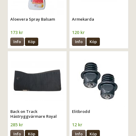
Aloevera Spray Balsam
Armekarda
173 kr
120 kr
Info
Köp
Info
Köp
Back on Track
Elitbrodd
Hästryggvärmare Royal
285 kr
12 kr
Info
Köp
Info
Köp