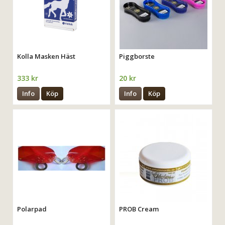
Kolla Masken Häst
Piggborste
333 kr
20 kr
Info
Köp
Info
Köp
Polarpad
PROB Cream