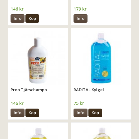
146 kr
179 kr
Info
Köp
Info
Prob Tjärschampo
RADITAL Kylgel
146 kr
75 kr
Info
Köp
Info
Köp