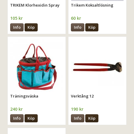
TRIKEM Klorhexidin Spray
Trikem Koksaltlösning
105 kr
60 kr
Info
Köp
Info
Köp
Träningsväska
Verktång 12
240 kr
190 kr
Info
Köp
Info
Köp