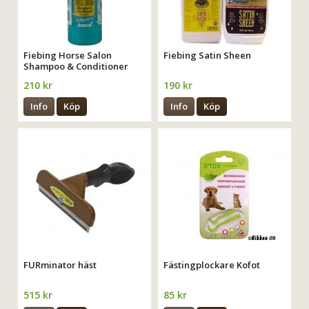
Fiebing Horse Salon
Fiebing Satin Sheen
Shampoo & Conditioner
210 kr
190 kr
Info
Köp
Info
Köp
FURminator häst
Fästingplockare Kofot
515 kr
85 kr