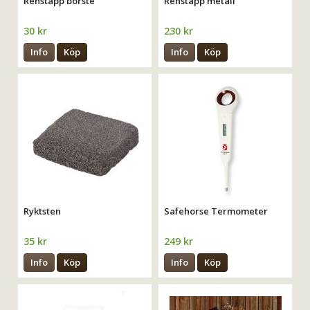
Renstapp borste
Renstapp metall
30 kr
230 kr
Info
Köp
Info
Köp
Ryktsten
Safehorse Termometer
35 kr
249 kr
Info
Köp
Info
Köp