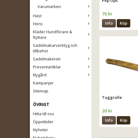
Pep Ups
Varumärken
70 kr
Häst
Info
Köp
Höns
Kläder Hundförare &
Ryttare
Sadelmakarverktyg och
tillbehör
Sadelmakeriet
Presentartiklar
Nygård
Kampanjer
Sitemap
Tuggrulle
ÖVRIGT
20 kr
Hitta till oss
Info
Köp
Öppettider
Nyheter
Nyhetsbrev