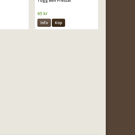
Tugg Ben Pressat
65 kr
Info
Köp