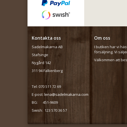
Kontakta oss
Om oss
Sadelmakarna AB
I butiken har vi häs
försäljning. Vi sälj
Stafsinge
Välkommen att besö
Nygård 142
311 94 Falkenberg
Tel: 070 511 72 69
E-post:
lena@sadelmakarna.com
BG: 451-9609
Swish: 123 570 36 57