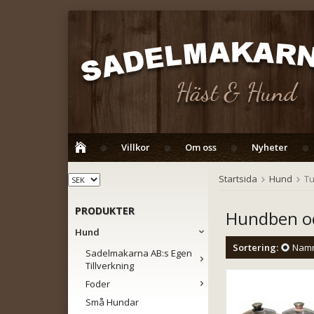
Villkor
Om oss
Nyheter
Startsida
Hund
Tu
PRODUKTER
Hundben oc
Hund
Sortering:
Nam
Sadelmakarna AB:s Egen
Tillverkning
Foder
Små Hundar