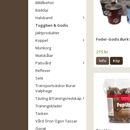
Biltillbehör
Bäddar
Halsband
Tuggben & Godis
Jaktprodukter
Foder-Godis Burk 
Koppel
Munkorg
215 kr
Matskålar
Info
Köp
Pälsvård
Reflexer
Sele
Transportväskor Burar
Valphage
Tävling &Träningsredskap
Träningskläder
Täcken
Vård Öron Ögon Tassar
Övrigt