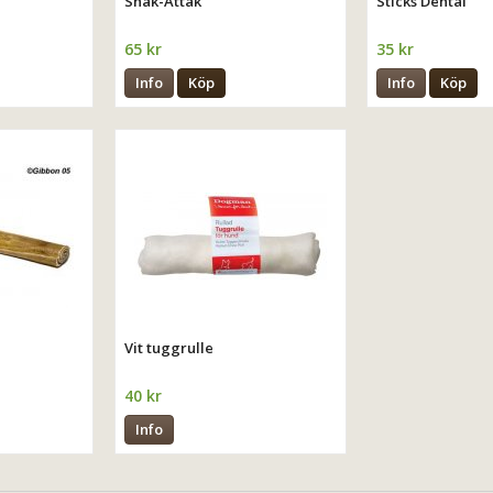
Snak-Attak
Sticks Dental
65 kr
35 kr
Info
Köp
Info
Köp
Vit tuggrulle
40 kr
Info