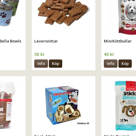
Bella Bowls
Leversnittar
MiniKöttbullar
50 kr
40 kr
Info
Köp
Info
Köp