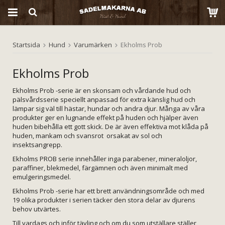
Startsida
Hund
Varumärken
Ekholms Prob
Produkten har blivit tillagd i varukorgen
Ekholms Prob
Ekholms Prob -serie är en skonsam och vårdande hud och
pälsvårdsserie speciellt anpassad för extra känslig hud och
lämpar sig väl till hästar, hundar och andra djur. Många av våra
produkter ger en lugnande effekt på huden och hjälper även
huden bibehålla ett gott skick. De är även effektiva mot klåda på
huden, mankam och svansrot orsakat av sol och
insektsangrepp.
Ekholms PROB serie innehåller inga parabener, mineraloljor,
paraffiner, blekmedel, färgämnen och även minimalt med
emulgeringsmedel.
Ekholms Prob -serie har ett brett användningsområde och med
19 olika produkter i serien täcker den stora delar av djurens
behov utvärtes.
Till vardags och inför tävling och om du som utställare ställer