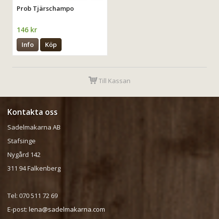
Prob Tjärschampo
146 kr
Info
Köp
Till Kassan
Kontakta oss
Sadelmakarna AB
Stafsinge
Nygård 142
311 94 Falkenberg
Tel: 070 511 72 69
E-post:
lena@sadelmakarna.com