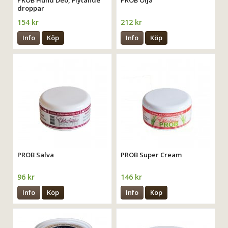
PROB Hund Deo, Flytande
PROB Olja
droppar
154 kr
212 kr
Info
Köp
Info
Köp
PROB Salva
PROB Super Cream
96 kr
146 kr
Info
Köp
Info
Köp