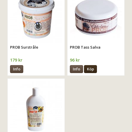
PROB Surstråle
PROB Tass Salva
179 kr
96 kr
Info
Info
Köp