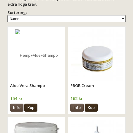
extra höga krav.
Sortering:
Aloe Vera Shampo
PROB Cream
154 kr
162 kr
Info
Köp
Info
Köp