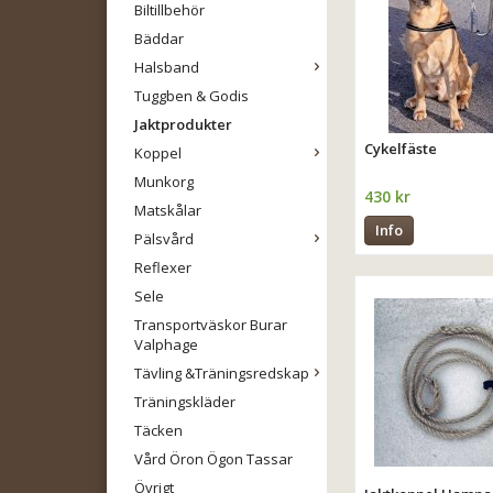
Biltillbehör
Bäddar
Halsband
Tuggben & Godis
Jaktprodukter
Cykelfäste
Koppel
Munkorg
430 kr
Matskålar
Info
Pälsvård
Reflexer
Sele
Transportväskor Burar
Valphage
Tävling &Träningsredskap
Träningskläder
Täcken
Vård Öron Ögon Tassar
Övrigt