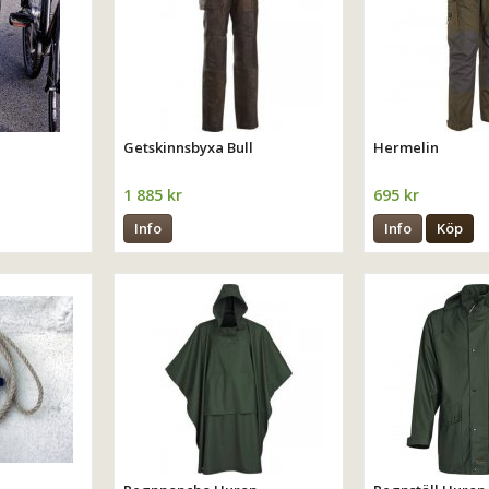
Getskinnsbyxa Bull
Hermelin
1 885 kr
695 kr
Info
Info
Köp