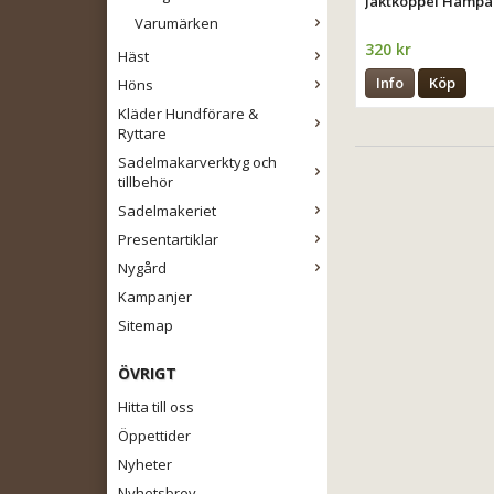
Jaktkoppel Hampa
Varumärken
320 kr
Häst
Info
Köp
Höns
Kläder Hundförare &
Ryttare
Sadelmakarverktyg och
tillbehör
Sadelmakeriet
Presentartiklar
Nygård
Kampanjer
Sitemap
ÖVRIGT
Hitta till oss
Öppettider
Nyheter
Nyhetsbrev