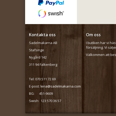
Kontakta oss
Om oss
Sadelmakarna AB
I butiken har vi häs
försäljning. Vi sälj
Stafsinge
Välkommen att besö
Nygård 142
311 94 Falkenberg
Tel: 070 511 72 69
E-post:
lena@sadelmakarna.com
BG: 451-9609
Swish: 123 570 36 57