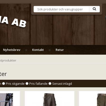
Nyhetsbrev
Kontakt
Retur
ktprodukter
ter
n
Pris stigande
Pris fallande
Senast inlagd