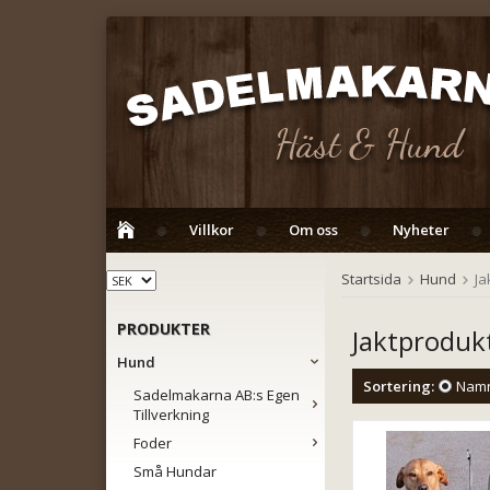
Villkor
Om oss
Nyheter
Startsida
Hund
Ja
PRODUKTER
Jaktproduk
Hund
Sortering:
Nam
Sadelmakarna AB:s Egen
Tillverkning
Foder
Små Hundar