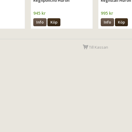
Regnponcho Huron
Regnställ Huron
945 kr
995 kr
Info
Köp
Info
Köp
Till Kassan