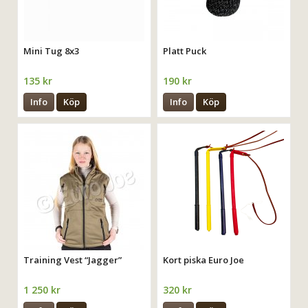
Mini Tug 8x3
Platt Puck
135 kr
190 kr
Info
Köp
Info
Köp
Training Vest “Jagger”
Kort piska Euro Joe
1 250 kr
320 kr