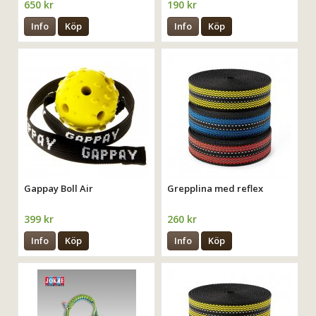
650 kr
190 kr
Info
Köp
Info
Köp
Gappay Boll Air
Grepplina med reflex
399 kr
260 kr
Info
Köp
Info
Köp