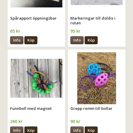
Spårapport öppningsbar
Markeringar till doldis i
rutan
65 kr
95 kr
Info
Köp
Info
Köp
Funnboll med magnet
Grepp remm till bollar
260 kr
90 kr
Info
Köp
Info
Köp