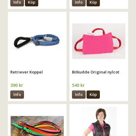
Info
Köp
Info
Köp
Retriever Koppel
Bitkudde Original nylcot
390 kr
540 kr
Info
Info
Köp