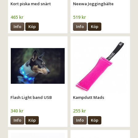
Kort piska med snärt
Neewa Joggingbälte
465 kr
519 kr
Info
Köp
Info
Köp
Flash Light band USB
Kampdutt Mads
340 kr
255 kr
Info
Köp
Info
Köp