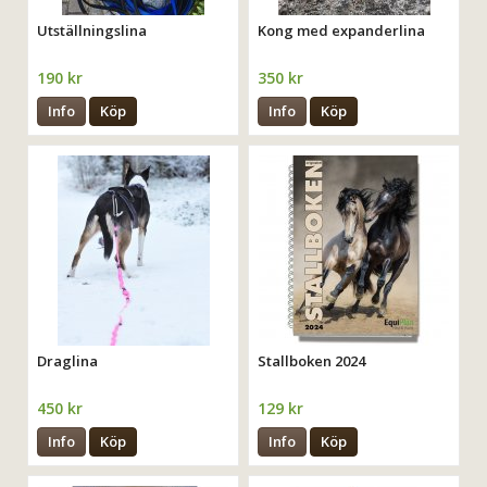
Utställningslina
Kong med expanderlina
190 kr
350 kr
Info
Köp
Info
Köp
Draglina
Stallboken 2024
450 kr
129 kr
Info
Köp
Info
Köp