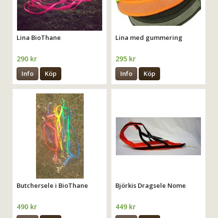
Lina BioThane
Lina med gummering
290 kr
295 kr
Info
Köp
Info
Köp
Butchersele i BioThane
Björkis Dragsele Nome
490 kr
449 kr