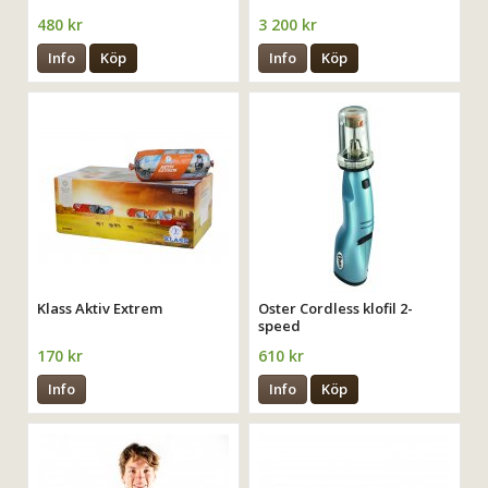
480 kr
3 200 kr
Info
Köp
Info
Köp
Klass Aktiv Extrem
Oster Cordless klofil 2-
speed
170 kr
610 kr
Info
Info
Köp