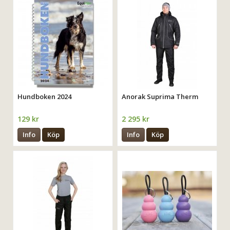
Hundboken 2024
Anorak Suprima Therm
129 kr
2 295 kr
Info
Köp
Info
Köp