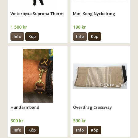
Vinterbyxa Suprima Therm
Mini Kong Nyckelring
1 500 kr
190 kr
Info
Köp
Info
Köp
Hundarmband
Överdrag Crossway
300 kr
590 kr
Info
Köp
Info
Köp