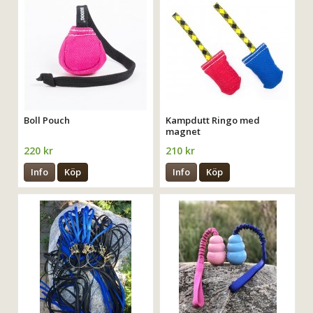
Boll Pouch
Kampdutt Ringo med
magnet
220 kr
210 kr
Info
Köp
Info
Köp