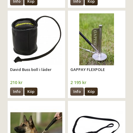
Info
Köp
Info
Köp
David Buss boll i läder
GAPPAY FLEXPOLE
210 kr
2 195 kr
Info
Köp
Info
Köp