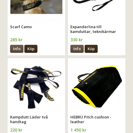
Scarf Camo
Expanderlina till
kamduttar, teknikärmar
osv
285 kr
330 kr
Info
Köp
Info
Köp
Kampdutt Läder två
HEBRÜ Pitch cushion -
handtag
leather
220 kr
1 450 kr