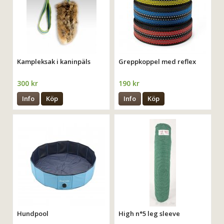
Kampleksak i kaninpäls
Greppkoppel med reflex
300 kr
190 kr
Info
Köp
Info
Köp
Hundpool
High n°5 leg sleeve