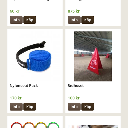
60 kr
875 kr
Info
Köp
Info
Köp
Nyloncoat Puck
Ridhuset
170 kr
100 kr
Info
Köp
Info
Köp