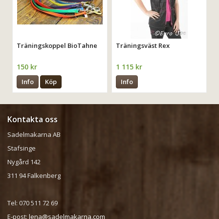
Träningskoppel BioTahne
Träningsväst Rex
150 kr
1 115 kr
Info
Köp
Info
Kontakta oss
Sadelmakarna AB
Stafsinge
Nygård 142
311 94 Falkenberg
Tel: 070 511 72 69
E-post:
lena@sadelmakarna.com