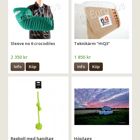
Sleeve no 6 crocodiles
Teknikärm "HiQ3"
2 350 kr
1 850 kr
Info
Köp
Info
Köp
Repboll med handtag
Hösilage