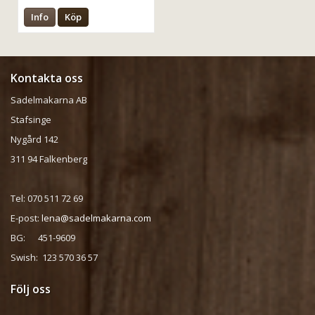
Info
Köp
Kontakta oss
Sadelmakarna AB
Stafsinge
Nygård 142
311 94 Falkenberg
Tel: 070 511 72 69
E-post:
lena@sadelmakarna.com
BG: 451-9609
Swish: 123 570 36 57
Följ oss