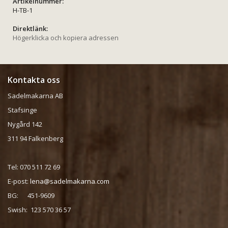
Artikelnummer:
H-TB-1
Direktlänk:
Högerklicka och kopiera adressen
Kontakta oss
Sadelmakarna AB
Stafsinge
Nygård 142
311 94 Falkenberg
Tel: 070 511 72 69
E-post:
lena@sadelmakarna.com
BG: 451-9609
Swish: 123 570 36 57