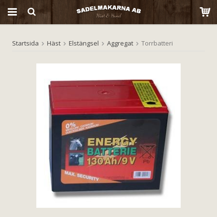
Startsida
Häst
Elstängsel
Aggregat
Torrbatteri
Produkten har blivit tillagd i varukorgen