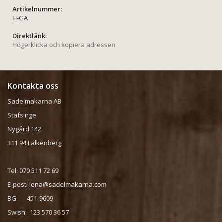
Artikelnummer:
H-GA
Direktlänk:
Högerklicka och kopiera adressen
Kontakta oss
Sadelmakarna AB
Stafsinge
Nygård 142
311 94 Falkenberg
Tel: 070 511 72 69
E-post:
lena@sadelmakarna.com
BG: 451-9609
Swish: 123 570 36 57