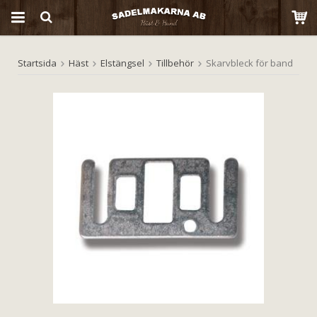
Startsida
Häst
Elstängsel
Tillbehör
Skarvbleck för band
Produkten har blivit tillagd i varukorgen