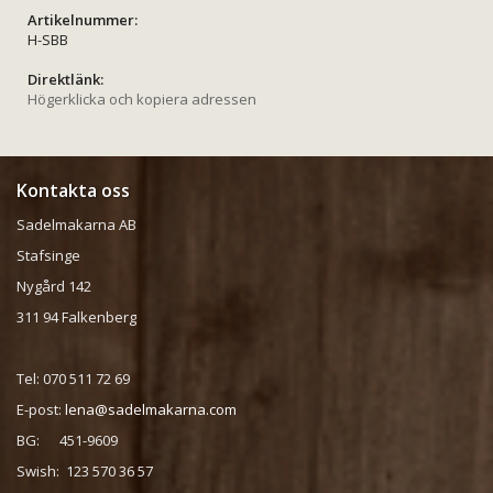
Artikelnummer:
H-SBB
Direktlänk:
Högerklicka och kopiera adressen
Kontakta oss
Sadelmakarna AB
Stafsinge
Nygård 142
311 94 Falkenberg
Tel: 070 511 72 69
E-post:
lena@sadelmakarna.com
BG: 451-9609
Swish: 123 570 36 57