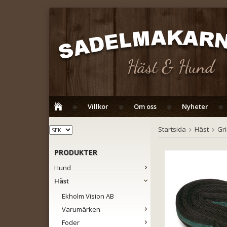
Villkor
Om oss
Nyheter
Startsida
Häst
Gr
PRODUKTER
Hund
Häst
Ekholm Vision AB
Varumärken
Foder