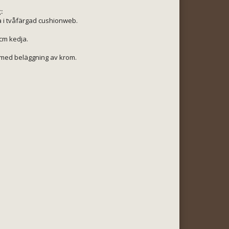
:
 i tvåfärgad cushionweb.
 cm kedja.
 med beläggning av krom.