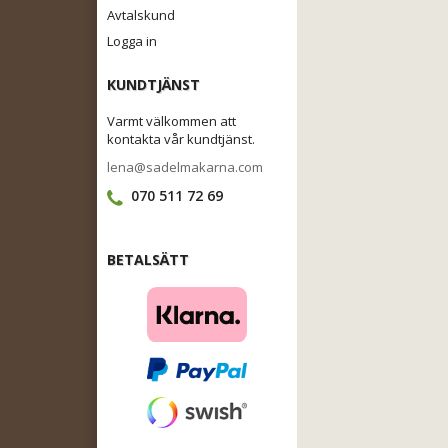
Avtalskund
Logga in
KUNDTJÄNST
Varmt välkommen att
kontakta vår kundtjänst.
lena@sadelmakarna.com
070 511 72 69
BETALSÄTT