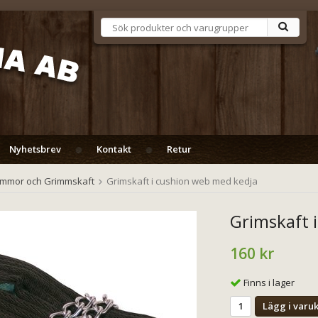
Nyhetsbrev
Kontakt
Retur
immor och Grimmskaft
Grimskaft i cushion web med kedja
Grimskaft 
160 kr
Finns i lager
Lägg i varu