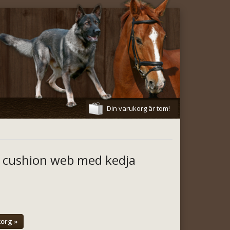
Din varukorg är tom!
i cushion web med kedja
korg »