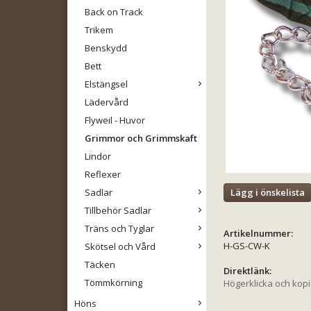
Back on Track
Trikem
Benskydd
Bett
Elstängsel
Lädervård
Flyweil - Huvor
Grimmor och Grimmskaft
Lindor
Reflexer
Lägg i önskelista
Sadlar
Tillbehör Sadlar
Träns och Tyglar
Artikelnummer:
H-GS-CW-K
Skötsel och Vård
Täcken
Direktlänk:
Tömmkörning
Högerklicka och kop
Höns