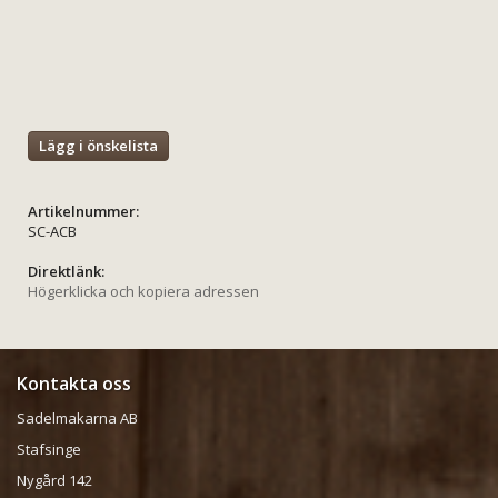
Lägg i önskelista
Artikelnummer:
SC-ACB
Direktlänk:
Högerklicka och kopiera adressen
Kontakta oss
Sadelmakarna AB
Stafsinge
Nygård 142