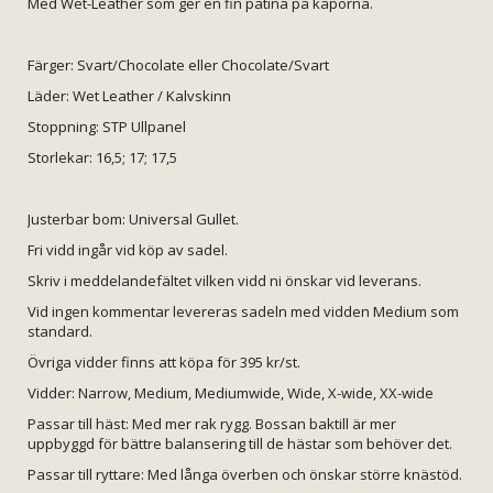
Med Wet-Leather som ger en fin patina på kåporna.
Färger: Svart/Chocolate eller Chocolate/Svart
Läder: Wet Leather / Kalvskinn
Stoppning: STP Ullpanel
Storlekar: 16,5; 17; 17,5
Justerbar bom: Universal Gullet.
Fri vidd ingår vid köp av sadel.
Skriv i meddelandefältet vilken vidd ni önskar vid leverans.
Vid ingen kommentar levereras sadeln med vidden Medium som
standard.
Övriga vidder finns att köpa för 395 kr/st.
Vidder: Narrow, Medium, Mediumwide, Wide, X-wide, XX-wide
Passar till häst: Med mer rak rygg. Bossan baktill är mer
uppbyggd för bättre balansering till de hästar som behöver det.
Passar till ryttare: Med långa överben och önskar större knästöd.