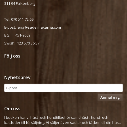
311 94 Falkenberg
Tel: 070 511 72 69
E-post:
lena@sadelmakarna.com
BG: 451-9609
Swish: 123 570 36 57
Följ oss
Nyhetsbrev
Anmäl mig
Om oss
I butiken har vi häst- och hundtillbehör samt häst-, hund- och
kattfoder till försäljning. Vi säljer även sadlar och täcken till din häst.