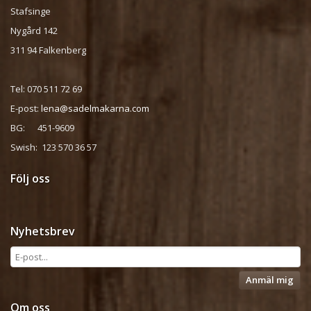
Stafsinge
Nygård 142
311 94 Falkenberg
Tel: 070 511 72 69
E-post:
lena@sadelmakarna.com
BG: 451-9609
Swish: 123 570 36 57
Följ oss
Nyhetsbrev
Anmäl mig
Om oss