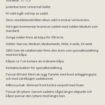
Storlekar: 17; 17,5
Justerbar bom: Universal Gullet.
Fri vidd ingår vid köp av sadel.
Skriv i meddelandefältet vilken vidd ni önskar vid leverans.
Vid ingen kommentar levereras sadeln med vidden Medium som
standard.
Övriga vidder finns att köpa för 395 kr/st.
Vidder: Narrow, Medium, Mediumwide, Wide, X-wide, XX-wide
OBS! Som ett valalternativ finns den även som specialbeställning
med kort kåpa.
Kåpan ca 7 cm kortare än ordinarie kåpa.
Kontakta butiken för specialbeställning.
Passar till häst: Med rak rygg. Paneler med bred anläggningsyta
och med väl tilltagen sadeltunnel.
Killbossa bak. Slimmad front kontra Leopold med foam.
Passar till ryttare: Genom sadelns något längre sittpunkt och
kåpor passar den ryttare med längre ben.