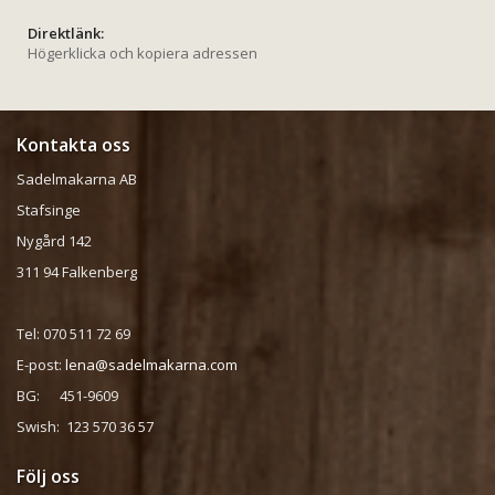
Direktlänk:
Högerklicka och kopiera adressen
Kontakta oss
Sadelmakarna AB
Stafsinge
Nygård 142
311 94 Falkenberg
Tel: 070 511 72 69
E-post:
lena@sadelmakarna.com
BG: 451-9609
Swish: 123 570 36 57
Följ oss