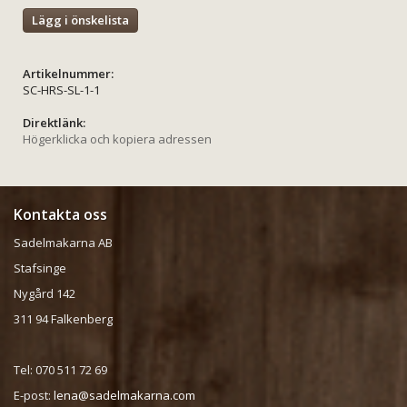
Lägg i önskelista
Artikelnummer:
SC-HRS-SL-1-1
Direktlänk:
Högerklicka och kopiera adressen
Kontakta oss
Sadelmakarna AB
Stafsinge
Nygård 142
311 94 Falkenberg
Tel: 070 511 72 69
E-post:
lena@sadelmakarna.com