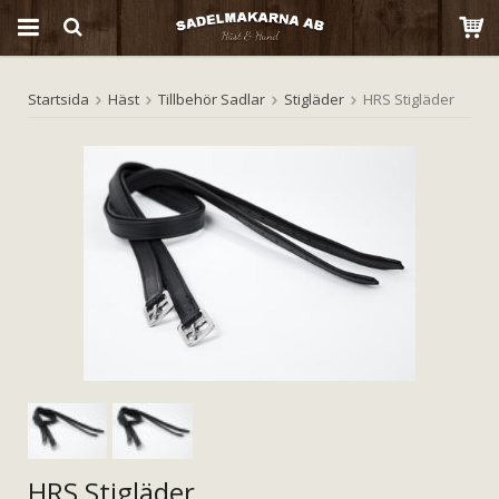
Startsida
Häst
Tillbehör Sadlar
Stigläder
HRS Stigläder
Produkten har blivit tillagd i varukorgen
HRS Stigläder