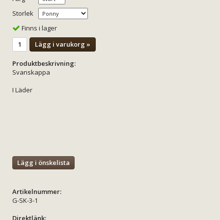
Storlek
Finns i lager
Lägg i varukorg »
Produktbeskrivning:
Svanskappa
I Läder
Lägg i önskelista
Artikelnummer:
G-SK-3-1
Direktlänk: