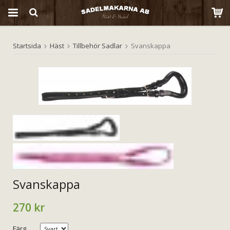
Startsida
Häst
Tillbehör Sadlar
Svanskappa
Produkten har blivit tillagd i varukorgen
Svanskappa
270 kr
Färg