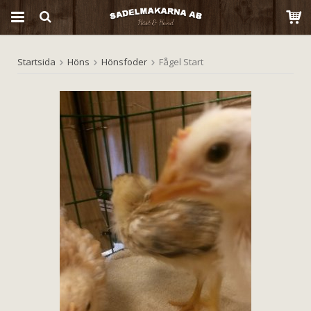
Startsida
Höns
Hönsfoder
Fågel Start
Produkten har blivit tillagd i varukorgen