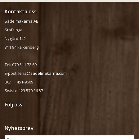
Kontakta oss
Sadelmakarna AB
Stafsinge
Nygård 142
311 94 Falkenberg
Tel: 070 511 72 69
E-post:
lena@sadelmakarna.com
BG: 451-9609
Swish: 123 570 36 57
Följ oss
Nyhetsbrev