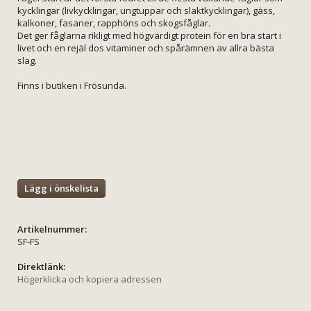
kycklingar (livkycklingar, ungtuppar och slaktkycklingar), gäss,
kalkoner, fasaner, rapphöns och skogsfåglar.
Det ger fåglarna rikligt med högvärdigt protein för en bra start i
livet och en rejäl dos vitaminer och spårämnen av allra bästa
slag.
Finns i butiken i Frösunda.
Lägg i önskelista
Artikelnummer:
SF-FS
Direktlänk:
Högerklicka och kopiera adressen