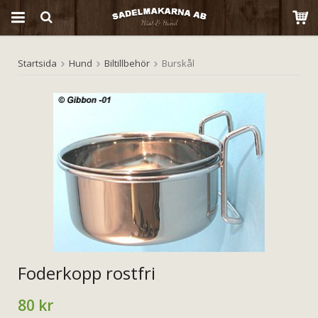
Startsida
Hund
Biltillbehör
Burskål
Produkten har blivit tillagd i varukorgen
Foderkopp rostfri
80 kr