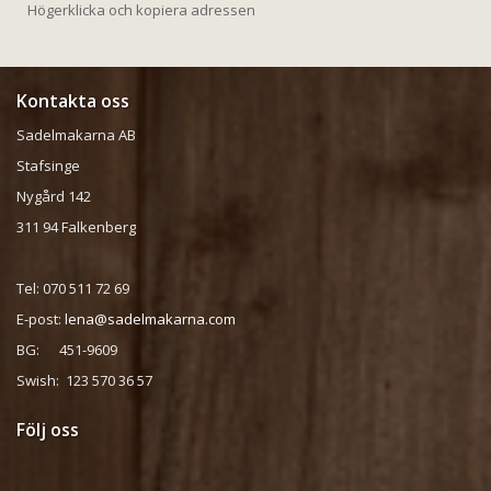
Högerklicka och kopiera adressen
Kontakta oss
Sadelmakarna AB
Stafsinge
Nygård 142
311 94 Falkenberg
Tel: 070 511 72 69
E-post:
lena@sadelmakarna.com
BG: 451-9609
Swish: 123 570 36 57
Följ oss