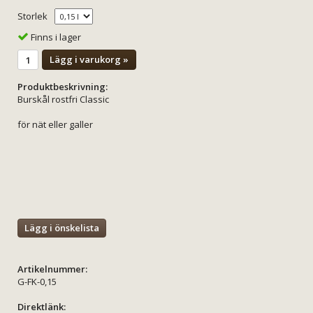
Storlek
Finns i lager
Lägg i varukorg »
Produktbeskrivning:
Burskål rostfri Classic
för nät eller galler
Lägg i önskelista
Artikelnummer:
G-FK-0,15
Direktlänk: