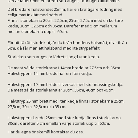
Det är läderremmen bredd son anges, fodringen tillkommer.
Det bredare halsbandet 25mm, har en kraftigare fodring med
cellgummi inklätt med nöthud.
Finns i storlekarna 20cm, 22,5cm, 25cm, 27,5cm med en kortare
kedja, 30cm, 32,5cm och 35cm. Därefter med 5 cm mellarum
mellan storlekarna upp till 60cm.
För att få rätt storlek utgår du ifrån hundens halsmått, drar ifrån
5cm, då får man ett halsband med lite strypeffekt.
Storleken som anges är lädrets längd utan kedja.
De mest sålda storlekarna i 14mm bredd är 27,5cm och 35cm.
Halvstrypen i 14 mm bredd har en liten kedja.
Halvstrypen i 19 mm bredd tillverkas med stor mässingskedja.
De mest sålda storlekarna är 30cm, 35cm, 40cm och 45cm.
Halvstryp 25 mm brett med liten kedja finns i storlekarna 25cm,
27,5cm, 30cm, 32,5cm och 35 cm.
Halvstrypen i bredd 25mm med stor kedja finns i storlekarna
30cm , därefter 5 cm emellan varje storlek upp till 60cm.
Har du egna önskemål kontaktar du oss.