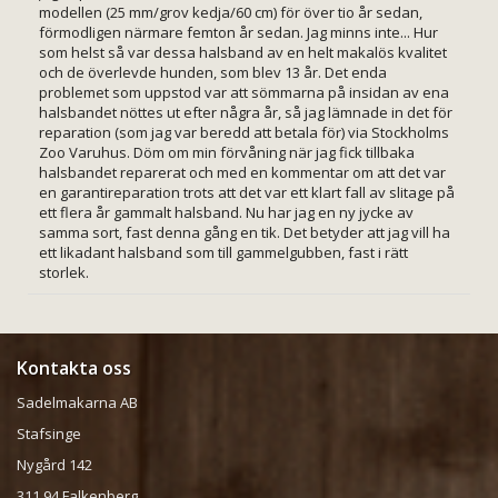
modellen (25 mm/grov kedja/60 cm) för över tio år sedan,
förmodligen närmare femton år sedan. Jag minns inte... Hur
som helst så var dessa halsband av en helt makalös kvalitet
och de överlevde hunden, som blev 13 år. Det enda
problemet som uppstod var att sömmarna på insidan av ena
halsbandet nöttes ut efter några år, så jag lämnade in det för
reparation (som jag var beredd att betala för) via Stockholms
Zoo Varuhus. Döm om min förvåning när jag fick tillbaka
halsbandet reparerat och med en kommentar om att det var
en garantireparation trots att det var ett klart fall av slitage på
ett flera år gammalt halsband. Nu har jag en ny jycke av
samma sort, fast denna gång en tik. Det betyder att jag vill ha
ett likadant halsband som till gammelgubben, fast i rätt
storlek.
Kontakta oss
Sadelmakarna AB
Stafsinge
Nygård 142
311 94 Falkenberg