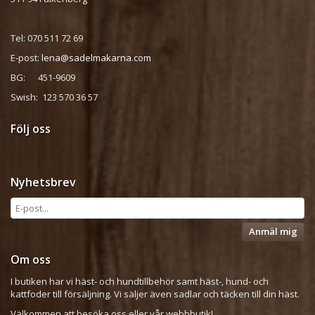
Tel: 070 511 72 69
E-post:
lena@sadelmakarna.com
BG: 451-9609
Swish: 123 570 36 57
Följ oss
Nyhetsbrev
Anmäl mig
Om oss
I butiken har vi häst- och hundtillbehör samt häst-, hund- och
kattfoder till försäljning. Vi säljer även sadlar och täcken till din häst.
Välkommen att besöka oss eller vår webbbutik!