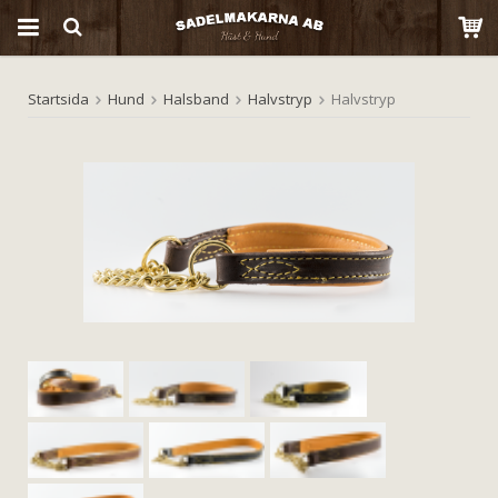
Startsida
Hund
Halsband
Halvstryp
Halvstryp
Produkten har blivit tillagd i varukorgen