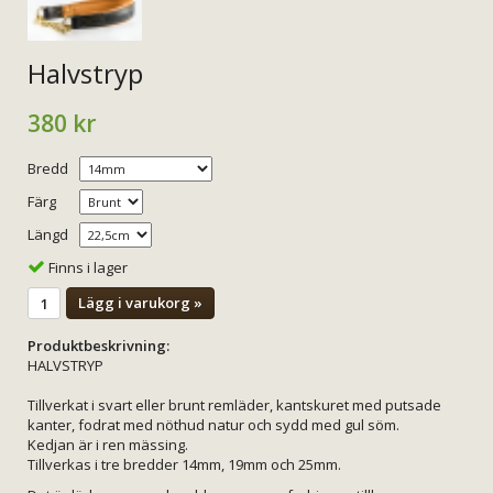
Halvstryp
380 kr
Bredd
Färg
Längd
Finns i lager
Lägg i varukorg »
Produktbeskrivning:
HALVSTRYP
Tillverkat i svart eller brunt remläder, kantskuret med putsade
kanter, fodrat med nöthud natur och sydd med gul söm.
Kedjan är i ren mässing.
Tillverkas i tre bredder 14mm, 19mm och 25mm.