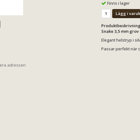
Finns i lager
Lägg i varu
Produktbeskrivning
Snake 3,5 mm grov
Elegant helstryp i sil
Passar perfekt när du 
iera adressen