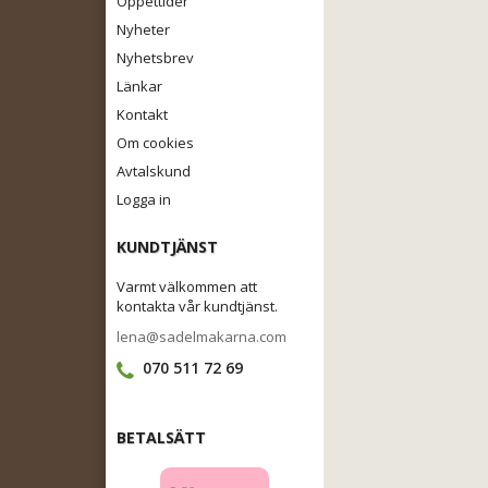
Öppettider
Nyheter
Nyhetsbrev
Länkar
Kontakt
Om cookies
Avtalskund
Logga in
KUNDTJÄNST
Varmt välkommen att
kontakta vår kundtjänst.
lena@sadelmakarna.com
070 511 72 69
BETALSÄTT