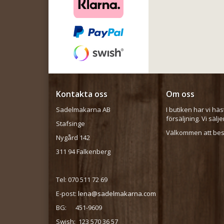
Kontakta oss
Om oss
Sadelmakarna AB
I butiken har vi häs
försäljning. Vi sälj
Stafsinge
Välkommen att besö
Nygård 142
311 94 Falkenberg
Tel: 070 511 72 69
E-post:
lena@sadelmakarna.com
BG: 451-9609
Swish: 123 570 36 57