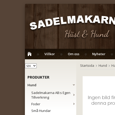
Villkor
Om oss
Nyheter
Startsida
Hund
H
PRODUKTER
Hund
Sadelmakarna AB:s Egen
Tillverkning
Foder
Små Hundar