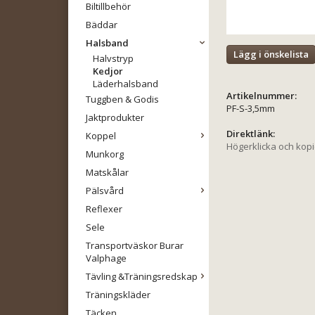
Biltillbehör
Bäddar
Halsband
Lägg i önskelista
Halvstryp
Kedjor
Läderhalsband
Artikelnummer:
Tuggben & Godis
PF-S-3,5mm
Jaktprodukter
Direktlänk:
Koppel
Högerklicka och kop
Munkorg
Matskålar
Pälsvård
Reflexer
Sele
Transportväskor Burar
Valphage
Tävling &Träningsredskap
Träningskläder
Täcken