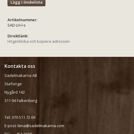
Lägg i önskelista
Artikelnummer:
SAD LH-l-s
Direktlänk:
Högerklicka och kopiera adressen
Kontakta oss
Sadelmakarna AB
Stafsinge
Nygård 142
311 94 Falkenberg
Tel: 070 511 72 69
E-post:
lena@sadelmakarna.com
BG: 451-9609