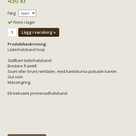
450 kr
Färg
Finns i lager
Lägg i varukorg »
Produktbeskrivning:
Läderhalsband loop
Ställbart läderhalsband.
Bredare framtill.
Svart eller brunt remläder, med kantskurna putsade kanter.
Gul söm.
Mässingring.
Ett bekvämt promenadhalsband.