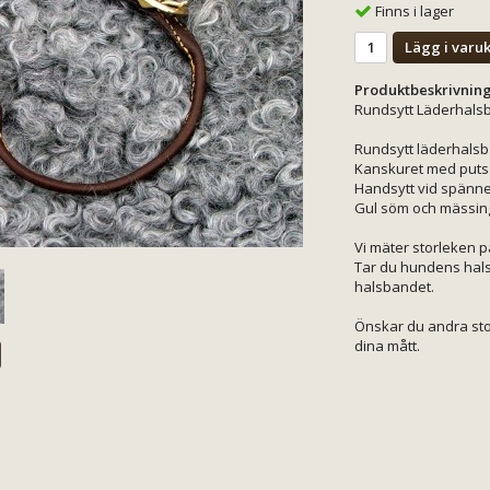
Finns i lager
Lägg i varu
Produktbeskrivning
Rundsytt Läderhals
Rundsytt läderhalsb
Kanskuret med puts
Handsytt vid spänne
Gul söm och mässin
Vi mäter storleken p
Tar du hundens hals
halsbandet.
Önskar du andra stor
dina mått.