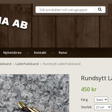
Nyhetsbrev
Kontakt
Retur
alsband
Läderhalsband
Rundsytt Läderhalsband
Rundsytt L
450 kr
Färg
Storlek