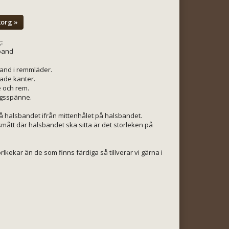
korg »
:
band
and i remmläder.
ade kanter.
 och rem.
gsspänne.
å halsbandet ifrån mittenhålet på halsbandet.
mått där halsbandet ska sitta är det storleken på
lkekar än de som finns färdiga så tillverar vi gärna i