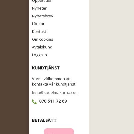
Öppettider
Nyheter
Nyhetsbrev
Länkar
Kontakt
Om cookies
Avtalskund
Logga in
KUNDTJÄNST
Varmt välkommen att
kontakta vår kundtjänst.
lena@sadelmakarna.com
070 511 72 69
BETALSÄTT