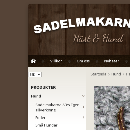
Villkor
Om oss
Nyheter
Startsida
Hund
H
PRODUKTER
Hund
Sadelmakarna AB:s Egen
Tillverkning
Foder
Små Hundar