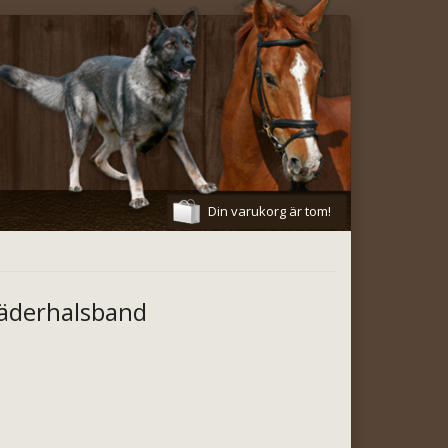
Din varukorg är tom!
äderhalsband