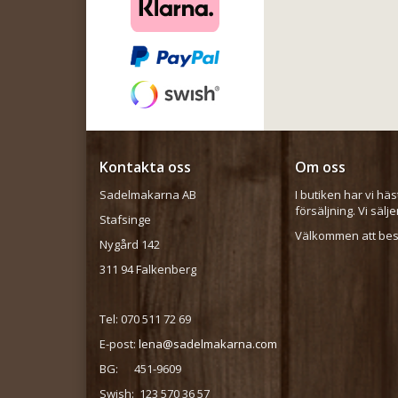
Kontakta oss
Om oss
Sadelmakarna AB
I butiken har vi häs
försäljning. Vi sälj
Stafsinge
Välkommen att besö
Nygård 142
311 94 Falkenberg
Tel: 070 511 72 69
E-post:
lena@sadelmakarna.com
BG: 451-9609
Swish: 123 570 36 57