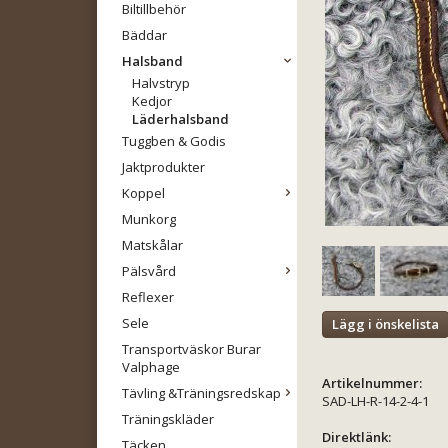
Biltillbehör
Bäddar
Halsband
Halvstryp
Kedjor
Läderhalsband
Tuggben & Godis
Jaktprodukter
Koppel
Munkorg
Matskålar
Pälsvård
Reflexer
Sele
Lägg i önskelista
Transportväskor Burar
Valphage
Artikelnummer:
Tävling &Träningsredskap
SAD-LH-R-14-2-4-1
Träningskläder
Direktlänk:
Täcken