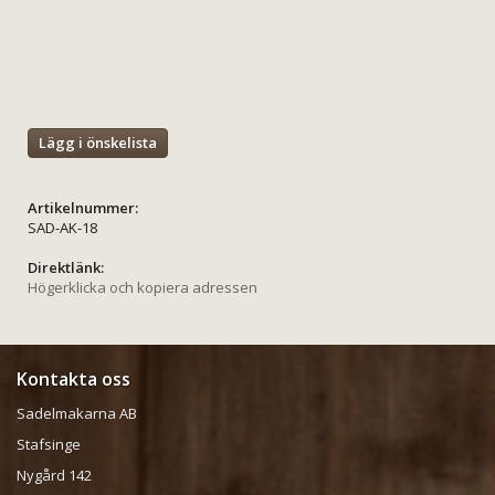
Lägg i önskelista
Artikelnummer:
SAD-AK-18
Direktlänk:
Högerklicka och kopiera adressen
Kontakta oss
Sadelmakarna AB
Stafsinge
Nygård 142