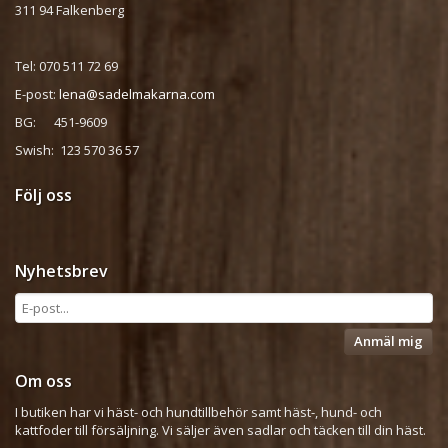
311 94 Falkenberg
Tel: 070 511 72 69
E-post:
lena@sadelmakarna.com
BG: 451-9609
Swish: 123 570 36 57
Följ oss
Nyhetsbrev
Anmäl mig
Om oss
I butiken har vi häst- och hundtillbehör samt häst-, hund- och
kattfoder till försäljning. Vi säljer även sadlar och täcken till din häst.