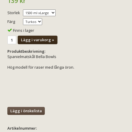
139 kr
Storlek
Färg
Finns i lager
Lägg i varukorg »
Produktbeskrivning:
Spanielmatskål Bella Bowls
Hög modell för raser med långa öron.
Lägg i önskelista
Artikelnummer: