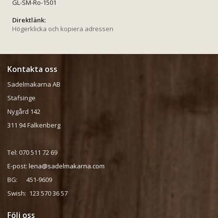
GL-SM-Ro-1501
Direktlänk:
Högerklicka och kopiera adressen
Kontakta oss
Sadelmakarna AB
Stafsinge
Nygård 142
311 94 Falkenberg
Tel: 070 511 72 69
E-post:
lena@sadelmakarna.com
BG: 451-9609
Swish: 123 570 36 57
Följ oss