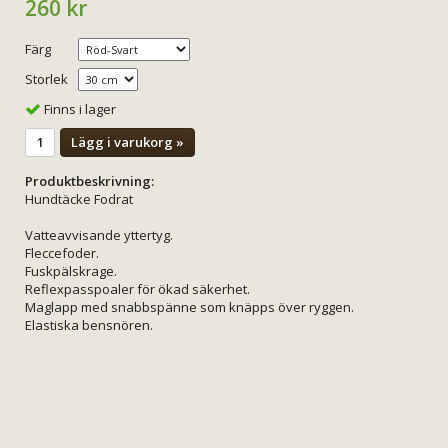
260 kr
Färg
Storlek
Finns i lager
Lägg i varukorg »
Produktbeskrivning:
Hundtäcke Fodrat
Vatteavvisande yttertyg.
Fleccefoder.
Fuskpälskrage.
Reflexpasspoaler för ökad säkerhet.
Maglapp med snabbspänne som knäpps över ryggen.
Elastiska bensnören.