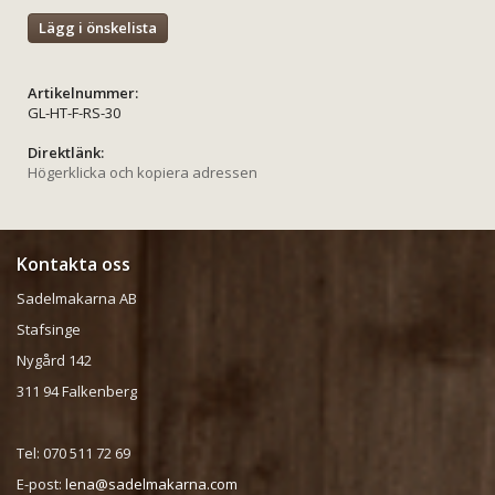
Lägg i önskelista
Artikelnummer:
GL-HT-F-RS-30
Direktlänk:
Högerklicka och kopiera adressen
Kontakta oss
Sadelmakarna AB
Stafsinge
Nygård 142
311 94 Falkenberg
Tel: 070 511 72 69
E-post:
lena@sadelmakarna.com