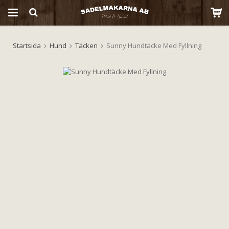
Startsida
Hund
Täcken
Sunny Hundtäcke Med Fyllning
Produkten har blivit tillagd i varukorgen