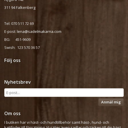
311 94 Falkenberg
Tel: 070 511 72 69
E-post:
lena@sadelmakarna.com
BG: 451-9609
Swish: 123 570 36 57
Följ oss
Nyhetsbrev
Anmäl mig
Om oss
I butiken har vi häst- och hundtillbehör samt häst-, hund- och
kattfoder till försäljning. Vi säljer även sadlar och täcken till din häst.