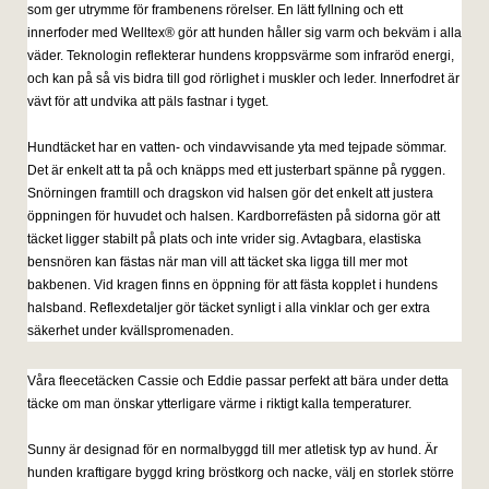
som ger utrymme för frambenens rörelser. En lätt fyllning och ett
innerfoder med Welltex® gör att hunden håller sig varm och bekväm i alla
väder. Teknologin reflekterar hundens kroppsvärme som infraröd energi,
och kan på så vis bidra till god rörlighet i muskler och leder. Innerfodret är
vävt för att undvika att päls fastnar i tyget.
Hundtäcket har en vatten- och vindavvisande yta med tejpade sömmar.
Det är enkelt att ta på och knäpps med ett justerbart spänne på ryggen.
Snörningen framtill och dragskon vid halsen gör det enkelt att justera
öppningen för huvudet och halsen. Kardborrefästen på sidorna gör att
täcket ligger stabilt på plats och inte vrider sig. Avtagbara, elastiska
bensnören kan fästas när man vill att täcket ska ligga till mer mot
bakbenen. Vid kragen finns en öppning för att fästa kopplet i hundens
halsband. Reflexdetaljer gör täcket synligt i alla vinklar och ger extra
säkerhet under kvällspromenaden.
Våra fleecetäcken Cassie och Eddie passar perfekt att bära under detta
täcke om man önskar ytterligare värme i riktigt kalla temperaturer.
Sunny är designad för en normalbyggd till mer atletisk typ av hund. Är
hunden kraftigare byggd kring bröstkorg och nacke, välj en storlek större