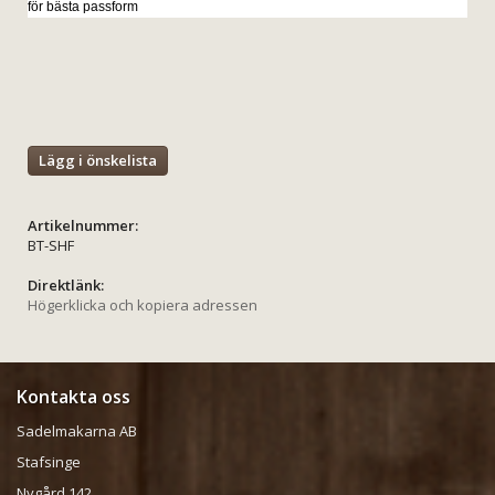
för bästa passform
Lägg i önskelista
Artikelnummer:
BT-SHF
Direktlänk:
Högerklicka och kopiera adressen
Kontakta oss
Sadelmakarna AB
Stafsinge
Nygård 142