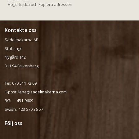
Högerklicka och kopiera adressen
Kontakta oss
Sadelmakarna AB
Stafsinge
Nygård 142
311 94 Falkenberg
Tel: 070 511 72 69
E-post:
lena@sadelmakarna.com
BG: 451-9609
Swish: 123 570 36 57
Följ oss