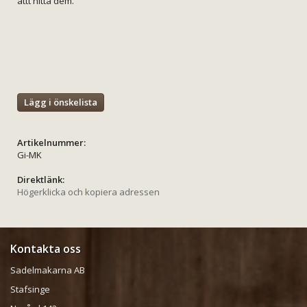
attt hitta dem.
Lägg i önskelista
Artikelnummer:
Gi-MK
Direktlänk:
Högerklicka och kopiera adressen
Kontakta oss
Sadelmakarna AB
Stafsinge