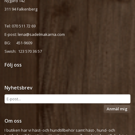
Nygård 142
311 94 Falkenberg
Tel: 070 511 72 69
E-post:
lena@sadelmakarna.com
BG: 451-9609
Swish: 123 570 36 57
Följ oss
Nyhetsbrev
Anmäl mig
Om oss
I butiken har vi häst- och hundtillbehör samt häst-, hund- och