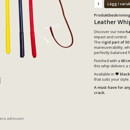
Lägg i varu
Produktbeskrivning
Leather Whip
Discover our new
ha
impact and control.
The
rigid part of 5
maneuverability, whil
perfectly balanced f
Finished with a
60 c
this whip delivers a 
Available in
🖤 black
that suits your style.
A must-have for an
crack.
iera adressen