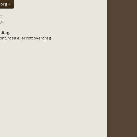
korg »
:
go
ndtag.
önt, rosa eller rött överdrag.