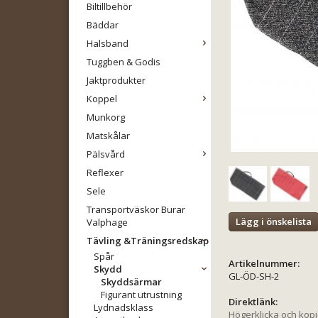
Biltillbehör
Bäddar
Halsband
Tuggben & Godis
Jaktprodukter
Koppel
Munkorg
Matskålar
Pälsvård
Reflexer
Sele
Transportväskor Burar
Lägg i önskelista
Valphage
Tävling &Träningsredskap
Spår
Artikelnummer:
Skydd
GL-ÖD-SH-2
Skyddsärmar
Figurant utrustning
Direktlänk:
Lydnadsklass
Högerklicka och kop