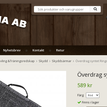
Nyhetsbrev
Kontakt
Retur
vling &Träningsredskap
Skydd
Skyddsärmar
Överdrag syntet Ring
Överdrag s
589 kr
Färg
Finns i lager