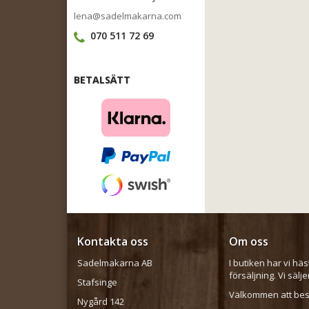
lena@sadelmakarna.com
070 511 72 69
BETALSÄTT
Kontakta oss
Om oss
Sadelmakarna AB
I butiken har vi häs
försäljning. Vi sälj
Stafsinge
Välkommen att besö
Nygård 142