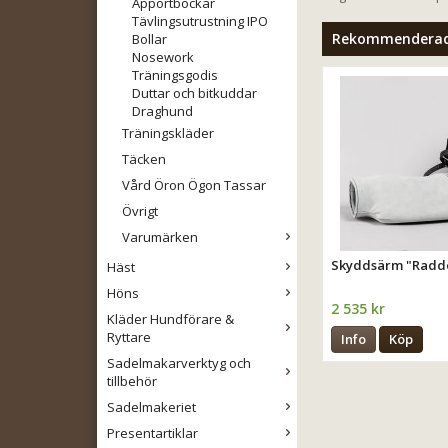
Apportbockar
Tävlingsutrustning IPO
Rekommenderade 
Bollar
Nosework
Träningsgodis
Duttar och bitkuddar
Draghund
Träningskläder
Täcken
Vård Öron Ögon Tassar
Övrigt
Varumärken
Skyddsärm "Radd
Häst
Höns
2 535 kr
Kläder Hundförare &
Ryttare
Info
Köp
Sadelmakarverktyg och
tillbehör
Sadelmakeriet
Presentartiklar