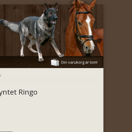
Din varukorg är tom!
o
yntet Ringo