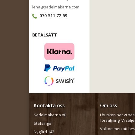
lena@sadelmakarna.com
070 511 72 69
BETALSÄTT
Kontakta oss
Om oss
Sadelmakarna AB
I butiken har vi häs
försäljning. Vi sälj
Stafsinge
Välkommen att besö
Nygård 142