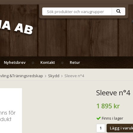
Nyhetsbrev
Kontakt
Retur
vling &Träningsredskap
Skydd
Sleeve n°4
Sleeve n°4
1 895 kr
Finns i lager
Lägg i varu