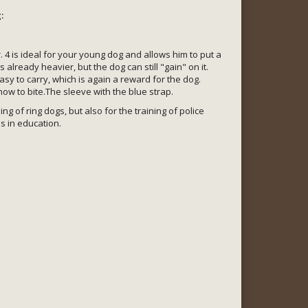
:
 4 is ideal for your young dog and allows him to put a
is already heavier, but the dog can still "gain" on it.
asy to carry, which is again a reward for the dog.
w to bite.The sleeve with the blue strap.
ing of ring dogs, but also for the training of police
s in education.