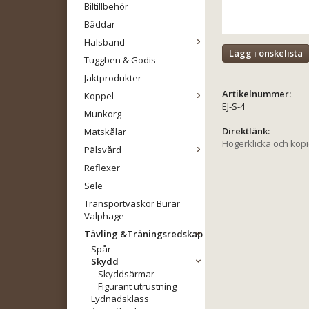
Biltillbehör
Bäddar
Halsband
Lägg i önskelista
Tuggben & Godis
Jaktprodukter
Artikelnummer:
Koppel
EJ-S-4
Munkorg
Direktlänk:
Matskålar
Högerklicka och kop
Pälsvård
Reflexer
Sele
Transportväskor Burar
Valphage
Tävling &Träningsredskap
Spår
Skydd
Skyddsärmar
Figurant utrustning
Lydnadsklass