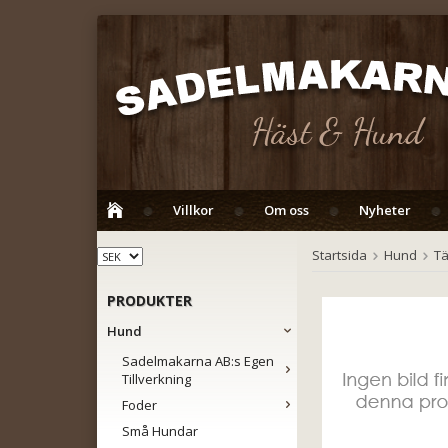
Villkor
Om oss
Nyheter
Startsida
Hund
Tä
PRODUKTER
Hund
Sadelmakarna AB:s Egen
Tillverkning
Foder
Små Hundar