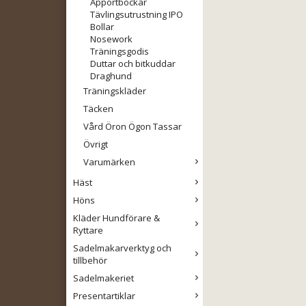
Apportbockar
Tävlingsutrustning IPO
Bollar
Nosework
Träningsgodis
Duttar och bitkuddar
Draghund
Träningskläder
Täcken
Vård Öron Ögon Tassar
Övrigt
Varumärken
Häst
Höns
Kläder Hundförare &
Ryttare
Sadelmakarverktyg och
tillbehör
Sadelmakeriet
Presentartiklar