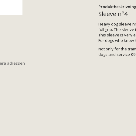
Produktbeskrivning
Sleeve n°4
Heavy dog sleeve nr.
full grip. The sleeve 
This sleeve is very e
For dogs who know ho
Not only for the train
dogs and service K9'
iera adressen