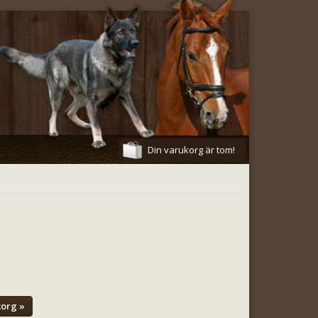
Din varukorg är tom!
korg »