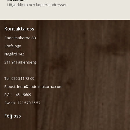
Högerklicka och kopiera adressen
Kontakta oss
Sadelmakarna AB
Stafsinge
Nygård 142
311 94 Falkenberg
Tel: 070 511 72 69
E-post:
lena@sadelmakarna.com
BG: 451-9609
Swish: 123 570 36 57
Följ oss