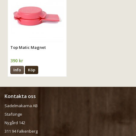
Top Matic Magnet
390 kr
Info
Köp
Kontakta oss
Sadelmakarna AB
Stafsinge
Nygård 142
311 94 Falkenberg