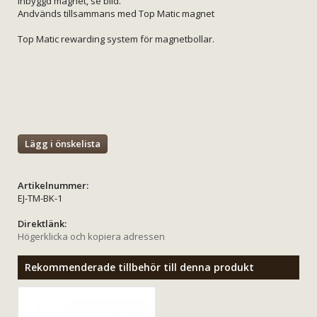
Inbyggd magnet, se bild.
Andvänds tillsammans med Top Matic magnet
Top Matic rewarding system för magnetbollar.
Lägg i önskelista
Artikelnummer:
EJ-TM-BK-1
Direktlänk:
Högerklicka och kopiera adressen
Rekommenderade tillbehör till denna produkt