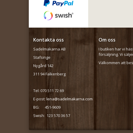
Kontakta oss
Om oss
Sadelmakarna AB
I butiken har vi häs
försäljning. Vi sälj
Stafsinge
Välkommen att besö
Nygård 142
311 94 Falkenberg
Tel: 070 511 72 69
E-post:
lena@sadelmakarna.com
BG: 451-9609
Swish: 123 570 36 57