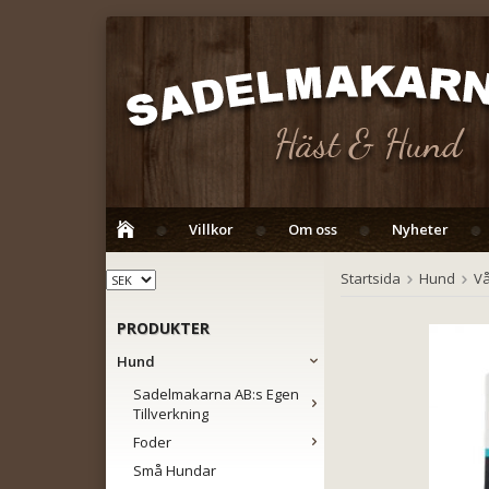
Villkor
Om oss
Nyheter
Startsida
Hund
Vå
PRODUKTER
Hund
Sadelmakarna AB:s Egen
Tillverkning
Foder
Små Hundar