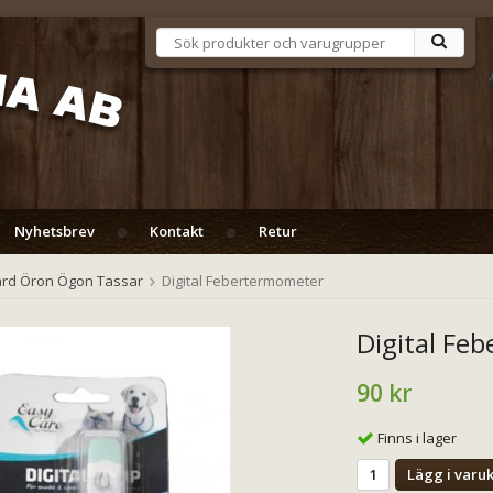
Nyhetsbrev
Kontakt
Retur
rd Öron Ögon Tassar
Digital Febertermometer
Digital Fe
90 kr
Finns i lager
Lägg i varu