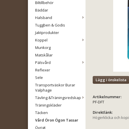
Biltillbehör
Bäddar
Halsband
Tuggben & Godis
Jaktprodukter
Koppel
Munkorg
Matskålar
Pälsvård
Reflexer
Sele
Lägg i önskelista
Transportväskor Burar
Valphage
Artikelnummer:
Tävling &Träningsredskap
PF-DFT
Träningskläder
Direktlänk:
Täcken
Högerklicka och kop
Vård Öron Ögon Tassar
Övrigt