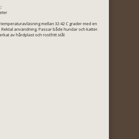
:
eter
 temperaturavläsning mellan 32-42 C grader med en
. Rektal användning. Passar både hundar och katter.
rkat av hårdplast och rostfritt stål.