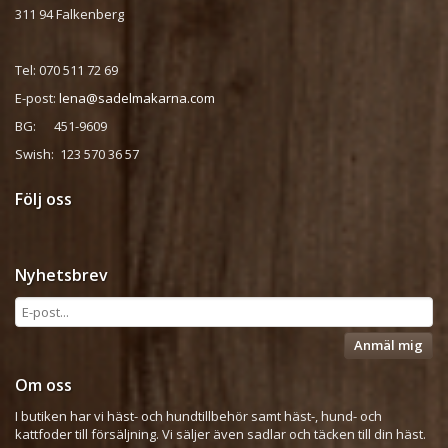
311 94 Falkenberg
Tel: 070 511 72 69
E-post:
lena@sadelmakarna.com
BG: 451-9609
Swish: 123 570 36 57
Följ oss
Nyhetsbrev
Anmäl mig
Om oss
I butiken har vi häst- och hundtillbehör samt häst-, hund- och
kattfoder till försäljning. Vi säljer även sadlar och täcken till din häst.