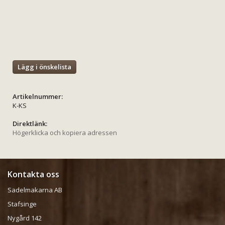
Lägg i önskelista
Artikelnummer:
K-KS
Direktlänk:
Högerklicka och kopiera adressen
Kontakta oss
Sadelmakarna AB
Stafsinge
Nygård 142