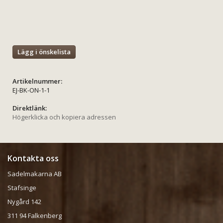
Lägg i önskelista
Artikelnummer:
EJ-BK-ON-1-1
Direktlänk:
Högerklicka och kopiera adressen
Kontakta oss
Sadelmakarna AB
Stafsinge
Nygård 142
311 94 Falkenberg