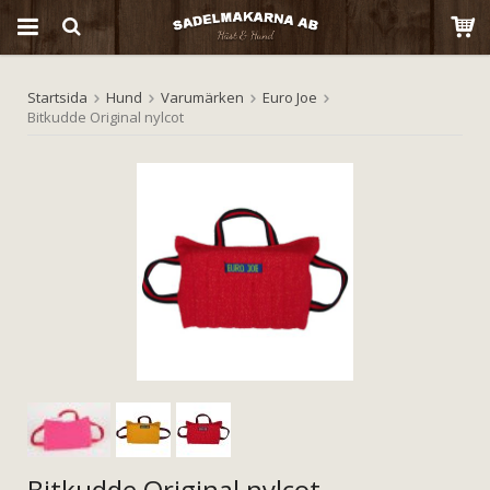
Startsida
Hund
Varumärken
Euro Joe
Produkten har blivit tillagd i varukorgen
Bitkudde Original nylcot
Bitkudde Original nylcot