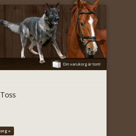
Din varukorg är tom!
-Toss
korg »