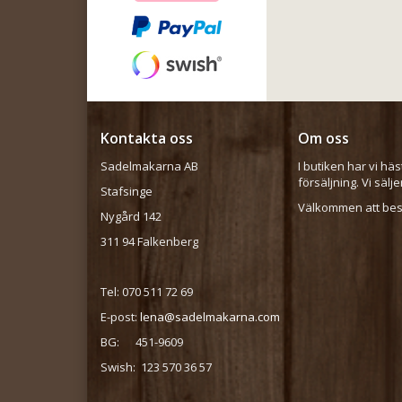
Kontakta oss
Om oss
Sadelmakarna AB
I butiken har vi häs
försäljning. Vi sälj
Stafsinge
Välkommen att besö
Nygård 142
311 94 Falkenberg
Tel: 070 511 72 69
E-post:
lena@sadelmakarna.com
BG: 451-9609
Swish: 123 570 36 57