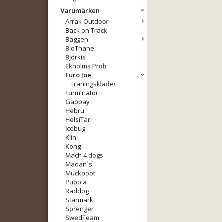
Varumärken
Arrak Outdoor
Back on Track
Baggen
BioThane
Björkis
Ekholms Prob
Euro Joe
Träningskläder
Furminator
Gappay
Hebru
HelsiTar
Icebug
Klin
Kong
Mach 4 dogs
Madan`s
Muckboot
Puppia
Raddog
Starmark
Sprenger
SwedTeam