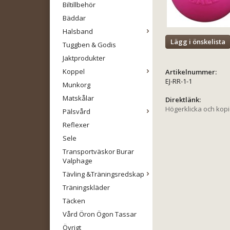
Biltillbehör
Bäddar
Halsband
Lägg i önskelista
Tuggben & Godis
Jaktprodukter
Koppel
Artikelnummer:
EJ-RR-1-1
Munkorg
Matskålar
Direktlänk:
Högerklicka och kop
Pälsvård
Reflexer
Sele
Transportväskor Burar
Valphage
Tävling &Träningsredskap
Träningskläder
Täcken
Vård Öron Ögon Tassar
Övrigt