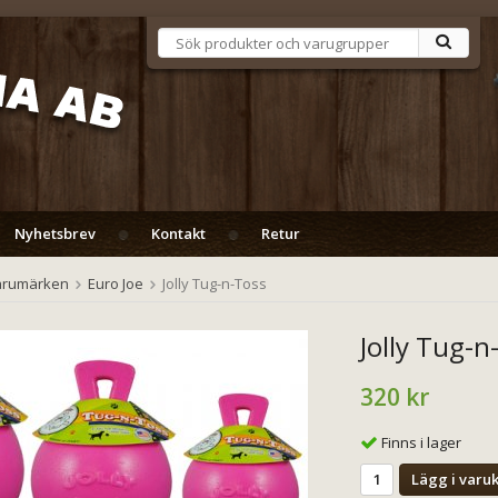
Nyhetsbrev
Kontakt
Retur
arumärken
Euro Joe
Jolly Tug-n-Toss
Jolly Tug-n
320 kr
Finns i lager
Lägg i varu