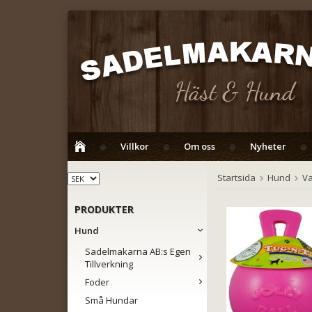
Villkor
Om oss
Nyheter
Startsida
Hund
V
PRODUKTER
Hund
Sadelmakarna AB:s Egen
Tillverkning
Foder
Små Hundar