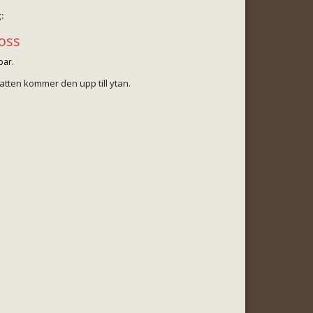
:
Toss
bar.
vatten kommer den upp till ytan.