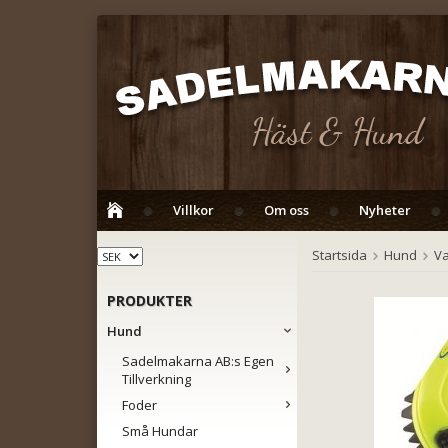
Villkor
Om oss
Nyheter
Startsida
Hund
V
PRODUKTER
Hund
Sadelmakarna AB:s Egen
Tillverkning
Foder
Små Hundar