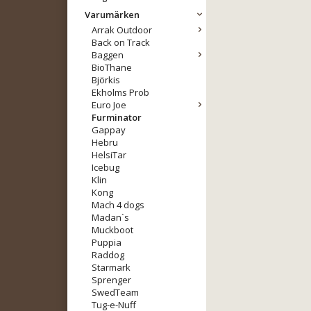
Varumärken
Arrak Outdoor
Back on Track
Baggen
BioThane
Björkis
Ekholms Prob
Euro Joe
Furminator
Gappay
Hebru
HelsiTar
Icebug
Klin
Kong
Mach 4 dogs
Madan`s
Muckboot
Puppia
Raddog
Starmark
Sprenger
SwedTeam
Tug-e-Nuff