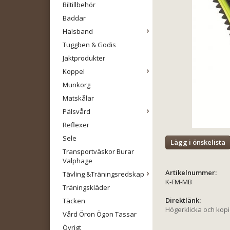
Biltillbehör
Bäddar
Halsband
Tuggben & Godis
Jaktprodukter
Koppel
Munkorg
Matskålar
Pälsvård
Reflexer
Sele
Lägg i önskelista
Transportväskor Burar
Valphage
Artikelnummer:
Tävling &Träningsredskap
K-FM-MB
Träningskläder
Direktlänk:
Täcken
Högerklicka och kop
Vård Öron Ögon Tassar
Övrigt