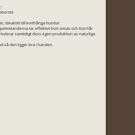
:
eborste
 idealiskt till korthåriga hundar.
mmitänderna tar effektivt bort smuts och löst hår
mulerar samtidigt dess egen produktion av naturliga
d så den ligger bra i handen.