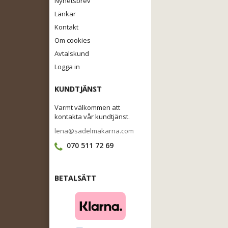
Nyhetsbrev
Länkar
Kontakt
Om cookies
Avtalskund
Logga in
KUNDTJÄNST
Varmt välkommen att
kontakta vår kundtjänst.
lena@sadelmakarna.com
070 511 72 69
BETALSÄTT