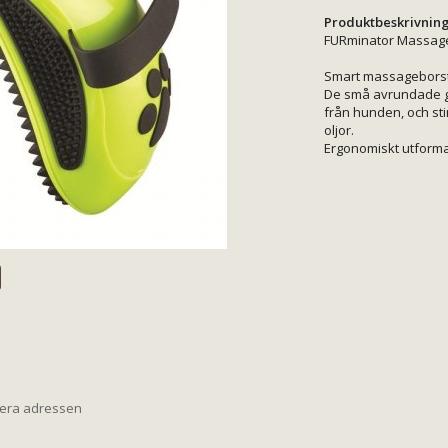
Produktbeskrivning
FURminator Massag
Smart massageborste,
De små avrundade gu
från hunden, och sti
oljor.
Ergonomiskt utforma
iera adressen