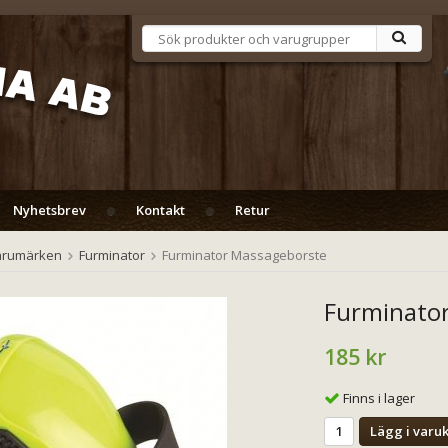
Nyhetsbrev
Kontakt
Retur
arumärken
Furminator
Furminator Massageborste
Furminato
185 kr
Finns i lager
Lägg i varu