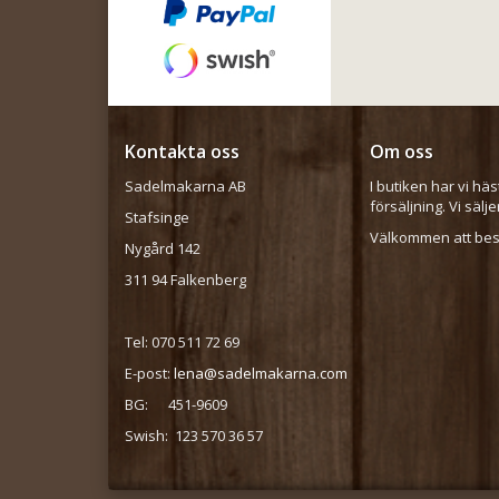
Kontakta oss
Om oss
Sadelmakarna AB
I butiken har vi häs
försäljning. Vi sälj
Stafsinge
Välkommen att besö
Nygård 142
311 94 Falkenberg
Tel: 070 511 72 69
E-post:
lena@sadelmakarna.com
BG: 451-9609
Swish: 123 570 36 57