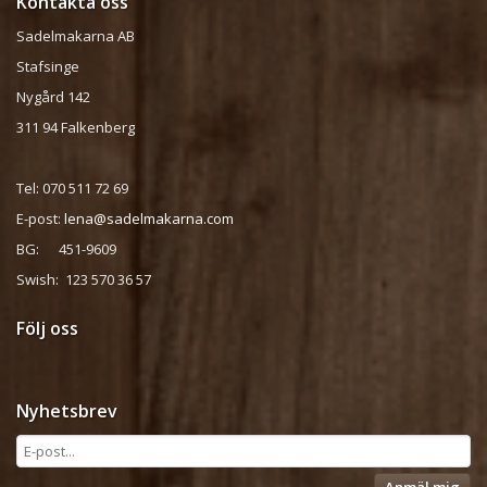
Kontakta oss
Sadelmakarna AB
Stafsinge
Nygård 142
311 94 Falkenberg
Tel: 070 511 72 69
E-post:
lena@sadelmakarna.com
BG: 451-9609
Swish: 123 570 36 57
Följ oss
Nyhetsbrev
Anmäl mig