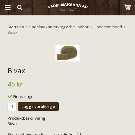
Startsida
Sadelmakarverktyg och tillbehör
Handsömmnad
Produkten har blivit tillagd i varukorgen
Bivax
Bivax
45 kr
Finns i lager
Lägg i varukorg »
Produktbeskrivning:
Bivax
Bivax behöver du för att vaxa din lintråd.