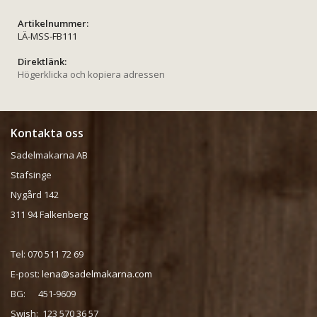
Artikelnummer:
LÄ-MSS-FB111
Direktlänk:
Högerklicka och kopiera adressen
Kontakta oss
Sadelmakarna AB
Stafsinge
Nygård 142
311 94 Falkenberg
Tel: 070 511 72 69
E-post:
lena@sadelmakarna.com
BG: 451-9609
Swish: 123 570 36 57