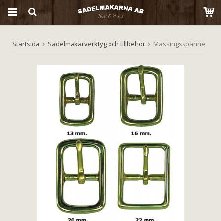
Startsida
Sadelmakarverktyg och tillbehör
Mässingsspänne
Produkten har blivit tillagd i varukorgen