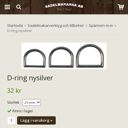
Startsida
Sadelmakarverktyg och tillbehör
Spännen m.m
Produkten har blivit tillagd i varukorgen
D-ring nysilver
D-ring nysilver
32 kr
Storlek
Finns i lager
Lägg i varukorg »