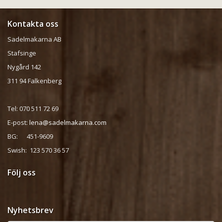
Kontakta oss
Sadelmakarna AB
Stafsinge
Nygård 142
311 94 Falkenberg
Tel: 070 511 72 69
E-post:
lena@sadelmakarna.com
BG: 451-9609
Swish: 123 570 36 57
Följ oss
Nyhetsbrev