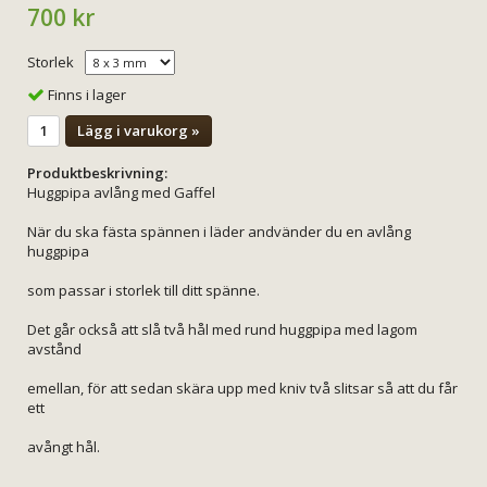
700 kr
Storlek
Finns i lager
Lägg i varukorg »
Produktbeskrivning:
Huggpipa avlång med Gaffel
När du ska fästa spännen i läder andvänder du en avlång
huggpipa
som passar i storlek till ditt spänne.
Det går också att slå två hål med rund huggpipa med lagom
avstånd
emellan, för att sedan skära upp med kniv två slitsar så att du får
ett
avångt hål.