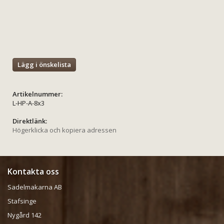
Lägg i önskelista
Artikelnummer:
L-HP-A-8x3
Direktlänk:
Högerklicka och kopiera adressen
Kontakta oss
Sadelmakarna AB
Stafsinge
Nygård 142