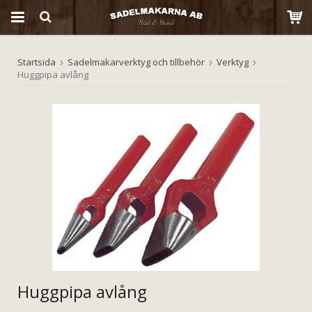
Startsida
Sadelmakarverktyg och tillbehör
Verktyg
Produkten har blivit tillagd i varukorgen
Huggpipa avlång
Huggpipa avlång