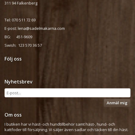
311 94 Falkenberg
Tel: 070 511 72 69
E-post:
lena@sadelmakarna.com
BG: 451-9609
Swish: 123 570 36 57
Följ oss
Nyhetsbrev
Anmäl mig
Om oss
I butiken har vi häst- och hundtillbehör samt häst-, hund- och
kattfoder till försäljning. Vi säljer även sadlar och täcken till din häst.