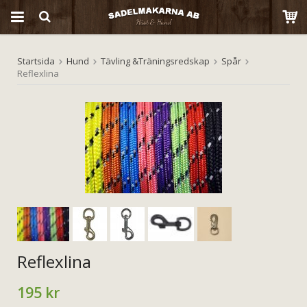
Startsida
Hund
Tävling &Träningsredskap
Spår
Produkten har blivit tillagd i varukorgen
Reflexlina
Reflexlina
195 kr